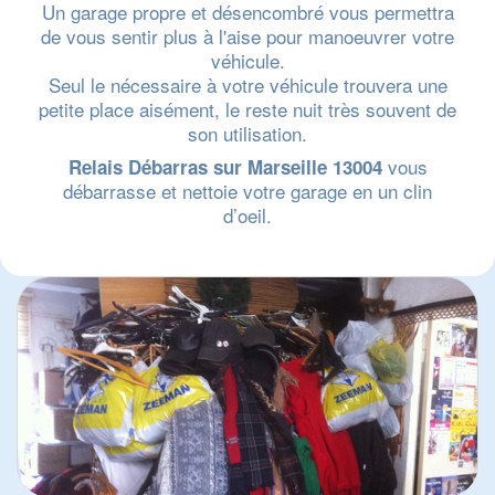
Un garage propre et désencombré vous permettra
de vous sentir plus à l'aise pour manoeuvrer votre
véhicule.
Seul le nécessaire à votre véhicule trouvera une
petite place aisément, le reste nuit très souvent de
son utilisation.
vous
Relais Débarras sur Marseille 13004
débarrasse et nettoie votre garage en un clin
d’oeil.