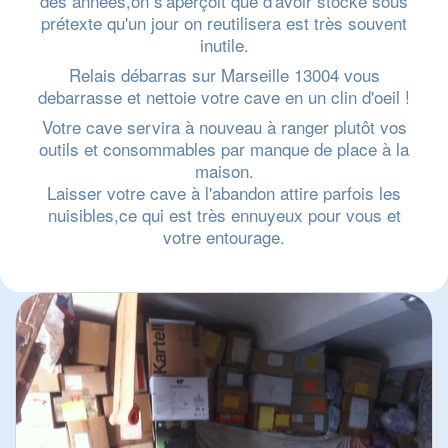
des années,on s'aperçoit que d'avoir stocké sous
prétexte qu'un jour on reutilisera est très souvent
inutile.
Relais débarras sur Marseille 13004 vous
debarrasse et nettoie votre cave en un clin d'oeil !
Votre cave servira à nouveau à ranger plutôt vos
outils et consommables par manque de place à la
maison.
Laisser votre cave à l'abandon attire parfois les
nuisibles,ce qui est très ennuyeux pour vous et
votre entourage.