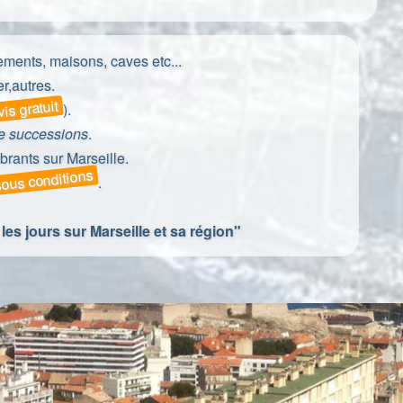
ements, maisons, caves etc...
r,autres.
is gratuit
).
te successions
.
rants sur Marseille.
 sous conditions
.
es jours sur Marseille et sa région"