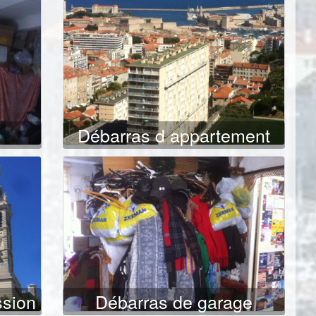
e
Débarras d appartement
ssion
Débarras de garage