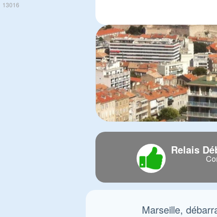
13016
Relais Dé
Com
Marseille, débarr