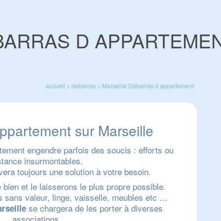
BARRAS D APPARTEME
accueil
>
debarras
>
Marseille
Débarras d appartement
ppartement sur Marseille
tement engendre parfois des soucis : efforts ou
stance insurmontables.
era toujours une solution à votre besoin.
ien et le laisserons le plus propre possible.
 sans valeur, linge, vaisselle, meubles etc …
se chargera de les porter à diverses
rseille
associations.