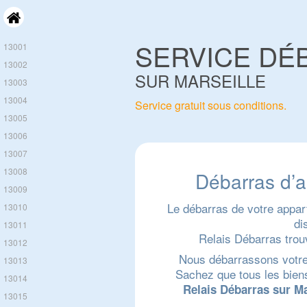
SERVICE DÉ
13001
13002
SUR MARSEILLE
13003
13004
Service gratuit sous conditions.
13005
13006
13007
13008
Débarras d’a
13009
Le débarras de votre appar
13010
di
13011
Relais Débarras trouv
13012
Nous débarrassons votre b
13013
Sachez que tous les biens
13014
Relais Débarras sur Ma
13015