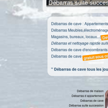
Débarras suite succe
Débarras de cave
: Appartements
Débarras
Meubles,électroménage
Dev
Magasins, bureaux, locaux...(
Débarras et nettoyage rapide sui
Débarras de cave d'encombrants 
gratuit sous c
Débarras de cave
" Débarras de cave tous les jou
Débarras de maison
Débarras d appartement
Débarras de cave
Débarras suite succession