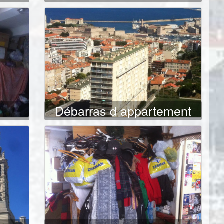
e
Débarras d appartement