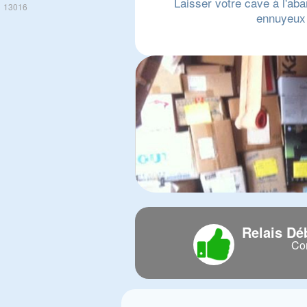
Laisser votre cave à l'aban
13016
ennuyeux 
Relais Dé
Com