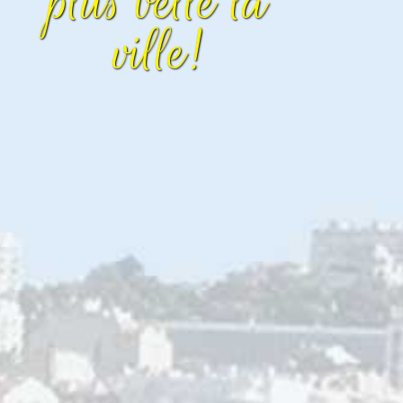
plus belle la
ville!