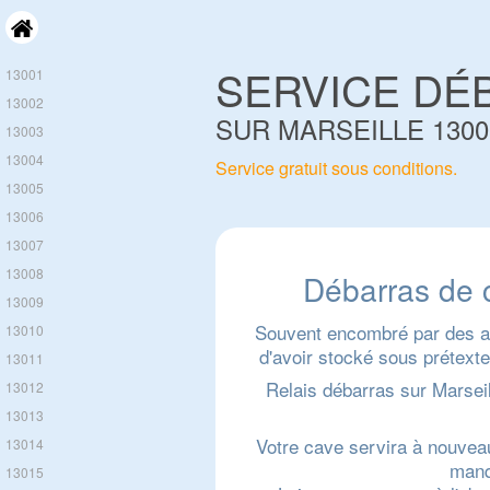
SERVICE DÉ
13001
13002
SUR MARSEILLE 1300
13003
13004
Service gratuit sous conditions.
13005
13006
13007
13008
Débarras de 
13009
Souvent encombré par des ac
13010
d'avoir stocké sous prétexte 
13011
Relais débarras sur Marsei
13012
13013
Votre cave servira à nouvea
13014
manq
13015