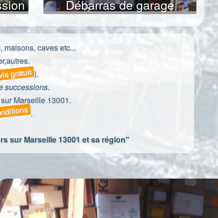
ssion
Débarras de garage
, maisons, caves etc...
r,autres.
is gratuit
).
te successions
.
sur Marseille 13001.
onditions
.
rs sur Marseille 13001 et sa région"